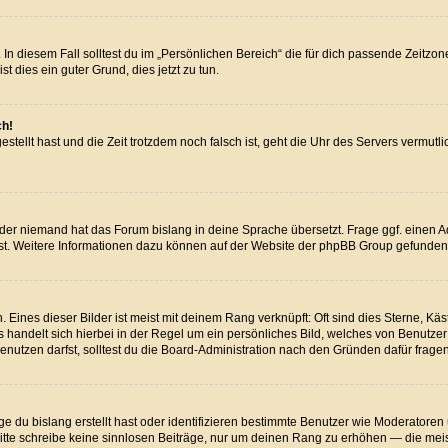
In diesem Fall solltest du im „Persönlichen Bereich“ die für dich passende Zeitzone 
st dies ein guter Grund, dies jetzt zu tun.
ch!
estellt hast und die Zeit trotzdem noch falsch ist, geht die Uhr des Servers vermut
oder niemand hat das Forum bislang in deine Sprache übersetzt. Frage ggf. einen Adm
dest. Weitere Informationen dazu können auf der Website der phpBB Group gefunden
Eines dieser Bilder ist meist mit deinem Rang verknüpft: Oft sind dies Sterne, Kä
Es handelt sich hierbei in der Regel um ein persönliches Bild, welches von Benutze
utzen darfst, solltest du die Board-Administration nach den Gründen dafür fragen
e du bislang erstellt hast oder identifizieren bestimmte Benutzer wie Moderator
. Bitte schreibe keine sinnlosen Beiträge, nur um deinen Rang zu erhöhen — die me