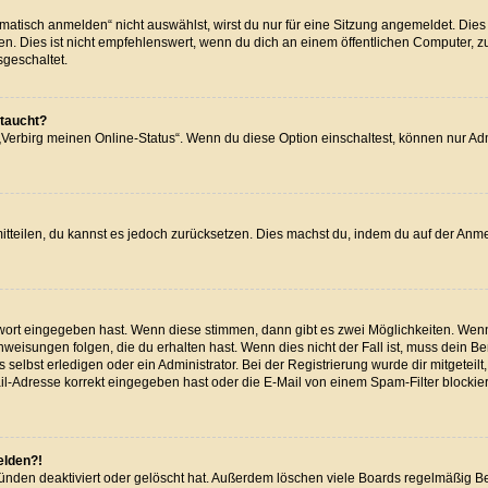
isch anmelden“ nicht auswählst, wirst du nur für eine Sitzung angemeldet. Dies
Dies ist nicht empfehlenswert, wenn du dich an einem öffentlichen Computer, zum 
sgeschaltet.
ftaucht?
 „Verbirg meinen Online-Status“. Wenn du diese Option einschaltest, können nur A
 mitteilen, du kannst es jedoch zurücksetzen. Dies machst du, indem du auf der Anm
swort eingegeben hast. Wenn diese stimmen, dann gibt es zwei Möglichkeiten. We
weisungen folgen, die du erhalten hast. Wenn dies nicht der Fall ist, muss dein Be
elbst erledigen oder ein Administrator. Bei der Registrierung wurde dir mitgeteilt, 
l-Adresse korrekt eingegeben hast oder die E-Mail von einem Spam-Filter blockiert
elden?!
ünden deaktiviert oder gelöscht hat. Außerdem löschen viele Boards regelmäßig Ben