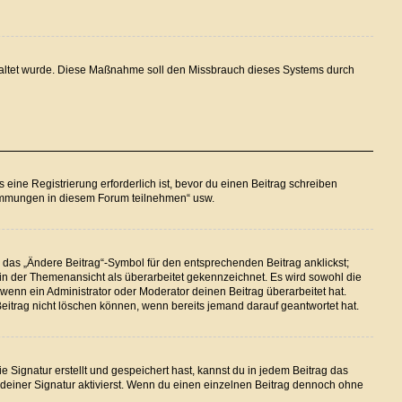
eschaltet wurde. Diese Maßnahme soll den Missbrauch dieses Systems durch
ine Registrierung erforderlich ist, bevor du einen Beitrag schreiben
stimmungen in diesem Forum teilnehmen“ usw.
 das „Ändere Beitrag“-Symbol für den entsprechenden Beitrag anklickst;
g in der Themenansicht als überarbeitet gekennzeichnet. Es wird sowohl die
wenn ein Administrator oder Moderator deinen Beitrag überarbeitet hat.
 Beitrag nicht löschen können, wenn bereits jemand darauf geantwortet hat.
Signatur erstellt und gespeichert hast, kannst du in jedem Beitrag das
einer Signatur aktivierst. Wenn du einen einzelnen Beitrag dennoch ohne