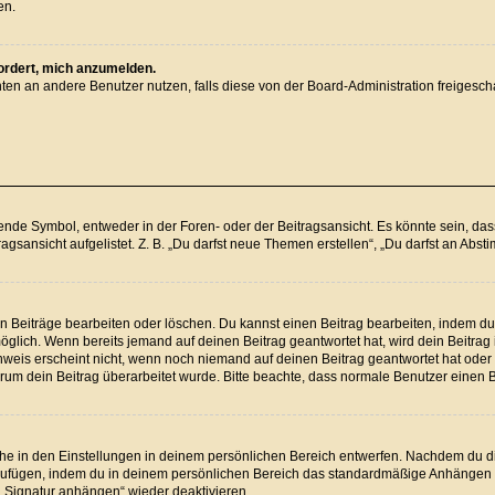
en.
fordert, mich anzumelden.
ichten an andere Benutzer nutzen, falls diese von der Board-Administration freig
e Symbol, entweder in der Foren- oder der Beitragsansicht. Es könnte sein, dass e
agsansicht aufgelistet. Z. B. „Du darfst neue Themen erstellen“, „Du darfst an Ab
en Beiträge bearbeiten oder löschen. Du kannst einen Beitrag bearbeiten, indem du
 möglich. Wenn bereits jemand auf deinen Beitrag geantwortet hat, wird dein Beitra
nweis erscheint nicht, wenn noch niemand auf deinen Beitrag geantwortet hat oder 
 warum dein Beitrag überarbeitet wurde. Bitte beachte, dass normale Benutzer einen
e in den Einstellungen in deinem persönlichen Bereich entwerfen. Nachdem du die 
nzufügen, indem du in deinem persönlichen Bereich das standardmäßige Anhängen d
 „Signatur anhängen“ wieder deaktivieren.