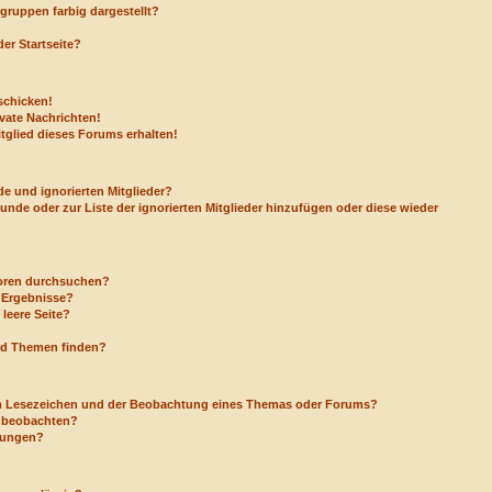
ruppen farbig dargestellt?
er Startseite?
schicken!
vate Nachrichten!
tglied dieses Forums erhalten!
e und ignorierten Mitglieder?
eunde oder zur Liste der ignorierten Mitglieder hinzufügen oder diese wieder
Foren durchsuchen?
e Ergebnisse?
leere Seite?
nd Themen finden?
em Lesezeichen und der Beobachtung eines Themas oder Forums?
a beobachten?
igungen?