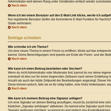
Administrator wird deinen Rang unter Umständen einfach wieder zurücksetz
Nach oben
Wenn ich bei einem Benutzer auf den E-Mail-Link klicke, werde ich aufge
Nur registrierte Benutzer dürfen die foreninterne E-Mail-Funktion für Nachr
Gäste verhindern.
Nach oben
Beiträge schreiben
Wie schreibe ich ein Thema?
Um eine neues Thema in einem Forum zu eröffnen, klicke auf das entsprechend
kannst. Deine Berechtigungen sind jeweils am Ende der Foren- und der Beitr
Nach oben
Wie kann ich einen Beitrag bearbeiten oder löschen?
Wenn du nicht Administrator oder Moderator bist, kannst du nur deine eigen
eventuell ist dies nur für einen begrenzten Zeitraum nach seiner Erstellung
Anzahl als auch der letzte Zeitpunkt der Bearbeitungen angezeigt. Dieser Hi
Diese können jedoch, falls sie es für nötig halten, eine Notiz hinterlassen,
Nach oben
Wie kann ich meinem Beitrag eine Signatur anfügen?
Um eine Signatur an deinen Beitrag anzufügen, musst du zunächst eine solch
Kästchen „Signatur anhängen“ aktivieren. Du kannst eine Signatur auch hi
Signatur verfassen möchtest, so kannst du dort einfach das Kontrollkästchen