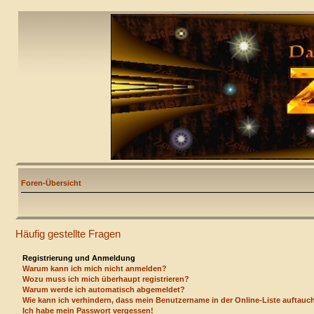
Foren-Übersicht
Häufig gestellte Fragen
Registrierung und Anmeldung
Warum kann ich mich nicht anmelden?
Wozu muss ich mich überhaupt registrieren?
Warum werde ich automatisch abgemeldet?
Wie kann ich verhindern, dass mein Benutzername in der Online-Liste auftauc
Ich habe mein Passwort vergessen!