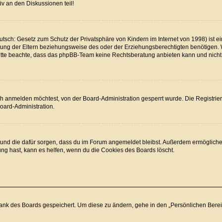
v an den Diskussionen teil!
tsch: Gesetz zum Schutz der Privatsphäre von Kindern im Internet von 1998) ist ei
ng der Eltern beziehungsweise des oder der Erziehungsberechtigten benötigen. Wen
. Bitte beachte, dass das phpBB-Team keine Rechtsberatung anbieten kann und nicht d
h anmelden möchtest, von der Board-Administration gesperrt wurde. Die Registrie
oard-Administration.
at und die dafür sorgen, dass du im Forum angemeldet bleibst. Außerdem ermögliche
ung hast, kann es helfen, wenn du die Cookies des Boards löscht.
bank des Boards gespeichert. Um diese zu ändern, gehe in den „Persönlichen Bereic