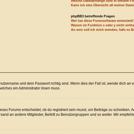
Welche Dateianhänge sind in diesem F
Kann ich eine Übersicht all meiner Dat
phpBB3 betreffende Fragen
Wer hat diese Forensoftware entwickelt
Warum ist Funktion x oder y nicht enth
An wen soll ich mich wenden, falls es 
utzername und dein Passwort richtig sind. Wenn dies der Fall ist, wende dich an e
welches ein Administrator lösen muss.
ses Forums entscheidet, ob du registriert sein musst, um Beiträge zu schreiben. Auf 
sand an andere Mitglieder, Beitritt zu Benutzergruppen und so weiter. Wir empfehlen