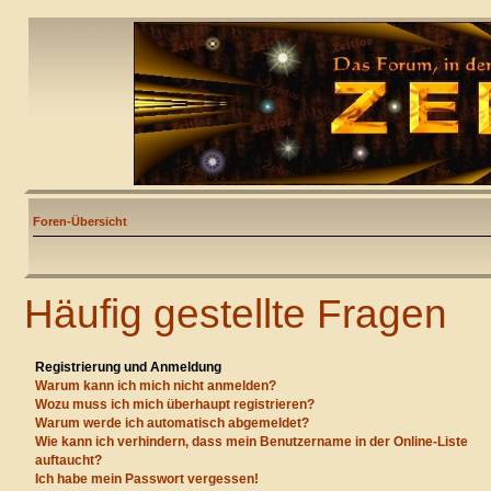
Foren-Übersicht
Häufig gestellte Fragen
Registrierung und Anmeldung
Warum kann ich mich nicht anmelden?
Wozu muss ich mich überhaupt registrieren?
Warum werde ich automatisch abgemeldet?
Wie kann ich verhindern, dass mein Benutzername in der Online-Liste
auftaucht?
Ich habe mein Passwort vergessen!