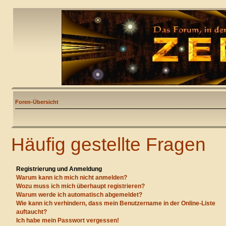
Foren-Übersicht
Häufig gestellte Fragen
Registrierung und Anmeldung
Warum kann ich mich nicht anmelden?
Wozu muss ich mich überhaupt registrieren?
Warum werde ich automatisch abgemeldet?
Wie kann ich verhindern, dass mein Benutzername in der Online-Liste
auftaucht?
Ich habe mein Passwort vergessen!