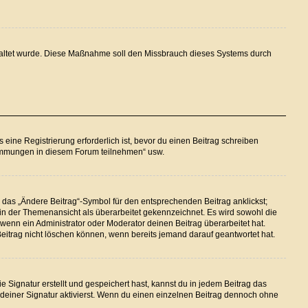
eschaltet wurde. Diese Maßnahme soll den Missbrauch dieses Systems durch
ine Registrierung erforderlich ist, bevor du einen Beitrag schreiben
stimmungen in diesem Forum teilnehmen“ usw.
 das „Ändere Beitrag“-Symbol für den entsprechenden Beitrag anklickst;
g in der Themenansicht als überarbeitet gekennzeichnet. Es wird sowohl die
wenn ein Administrator oder Moderator deinen Beitrag überarbeitet hat.
 Beitrag nicht löschen können, wenn bereits jemand darauf geantwortet hat.
Signatur erstellt und gespeichert hast, kannst du in jedem Beitrag das
einer Signatur aktivierst. Wenn du einen einzelnen Beitrag dennoch ohne