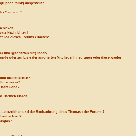
ruppen farbig dargestellt?
er Startseite?
schicken!
vate Nachrichten!
tglied dieses Forums erhalten!
e und ignorierten Mitglieder?
eunde oder zur Liste der ignorierten Mitglieder hinzufügen oder diese wieder
Foren durchsuchen?
e Ergebnisse?
leere Seite?
nd Themen finden?
em Lesezeichen und der Beobachtung eines Themas oder Forums?
a beobachten?
igungen?