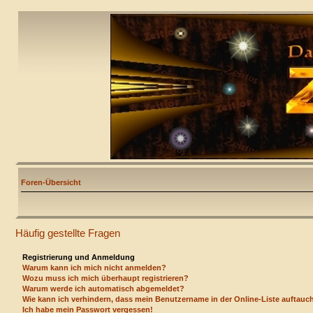
Foren-Übersicht
Häufig gestellte Fragen
Registrierung und Anmeldung
Warum kann ich mich nicht anmelden?
Wozu muss ich mich überhaupt registrieren?
Warum werde ich automatisch abgemeldet?
Wie kann ich verhindern, dass mein Benutzername in der Online-Liste auftauc
Ich habe mein Passwort vergessen!