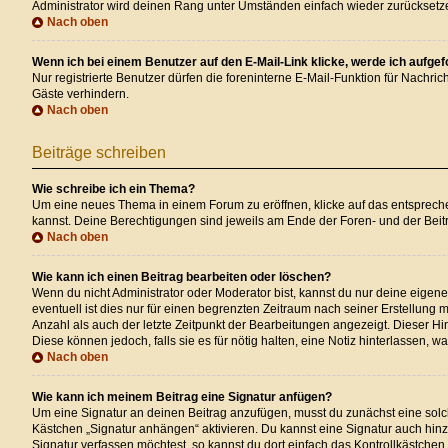
Administrator wird deinen Rang unter Umständen einfach wieder zurücksetz
Nach oben
Wenn ich bei einem Benutzer auf den E-Mail-Link klicke, werde ich aufge
Nur registrierte Benutzer dürfen die foreninterne E-Mail-Funktion für Nachr
Gäste verhindern.
Nach oben
Beiträge schreiben
Wie schreibe ich ein Thema?
Um eine neues Thema in einem Forum zu eröffnen, klicke auf das entsprechend
kannst. Deine Berechtigungen sind jeweils am Ende der Foren- und der Beitr
Nach oben
Wie kann ich einen Beitrag bearbeiten oder löschen?
Wenn du nicht Administrator oder Moderator bist, kannst du nur deine eigen
eventuell ist dies nur für einen begrenzten Zeitraum nach seiner Erstellung
Anzahl als auch der letzte Zeitpunkt der Bearbeitungen angezeigt. Dieser Hi
Diese können jedoch, falls sie es für nötig halten, eine Notiz hinterlassen,
Nach oben
Wie kann ich meinem Beitrag eine Signatur anfügen?
Um eine Signatur an deinen Beitrag anzufügen, musst du zunächst eine solch
Kästchen „Signatur anhängen“ aktivieren. Du kannst eine Signatur auch hi
Signatur verfassen möchtest, so kannst du dort einfach das Kontrollkästchen