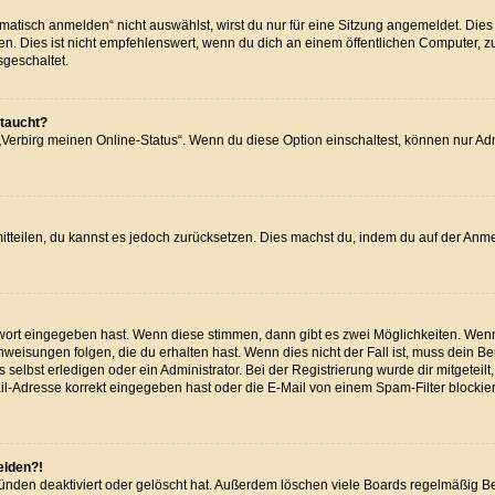
isch anmelden“ nicht auswählst, wirst du nur für eine Sitzung angemeldet. Dies
Dies ist nicht empfehlenswert, wenn du dich an einem öffentlichen Computer, zum 
sgeschaltet.
ftaucht?
 „Verbirg meinen Online-Status“. Wenn du diese Option einschaltest, können nur A
 mitteilen, du kannst es jedoch zurücksetzen. Dies machst du, indem du auf der Anm
swort eingegeben hast. Wenn diese stimmen, dann gibt es zwei Möglichkeiten. We
weisungen folgen, die du erhalten hast. Wenn dies nicht der Fall ist, muss dein Be
elbst erledigen oder ein Administrator. Bei der Registrierung wurde dir mitgeteilt, 
l-Adresse korrekt eingegeben hast oder die E-Mail von einem Spam-Filter blockiert
elden?!
ünden deaktiviert oder gelöscht hat. Außerdem löschen viele Boards regelmäßig Ben