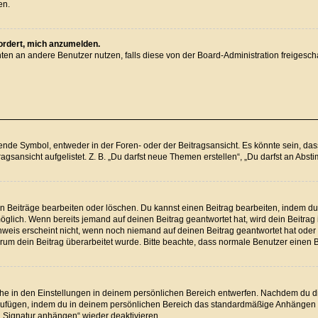
en.
fordert, mich anzumelden.
ichten an andere Benutzer nutzen, falls diese von der Board-Administration freig
e Symbol, entweder in der Foren- oder der Beitragsansicht. Es könnte sein, dass e
agsansicht aufgelistet. Z. B. „Du darfst neue Themen erstellen“, „Du darfst an Ab
en Beiträge bearbeiten oder löschen. Du kannst einen Beitrag bearbeiten, indem du
 möglich. Wenn bereits jemand auf deinen Beitrag geantwortet hat, wird dein Beitra
nweis erscheint nicht, wenn noch niemand auf deinen Beitrag geantwortet hat oder 
 warum dein Beitrag überarbeitet wurde. Bitte beachte, dass normale Benutzer einen
e in den Einstellungen in deinem persönlichen Bereich entwerfen. Nachdem du die 
nzufügen, indem du in deinem persönlichen Bereich das standardmäßige Anhängen d
 „Signatur anhängen“ wieder deaktivieren.