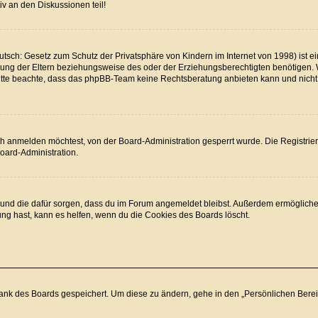
v an den Diskussionen teil!
tsch: Gesetz zum Schutz der Privatsphäre von Kindern im Internet von 1998) ist ei
ng der Eltern beziehungsweise des oder der Erziehungsberechtigten benötigen. Wen
. Bitte beachte, dass das phpBB-Team keine Rechtsberatung anbieten kann und nicht d
h anmelden möchtest, von der Board-Administration gesperrt wurde. Die Registrie
oard-Administration.
at und die dafür sorgen, dass du im Forum angemeldet bleibst. Außerdem ermögliche
ung hast, kann es helfen, wenn du die Cookies des Boards löscht.
bank des Boards gespeichert. Um diese zu ändern, gehe in den „Persönlichen Bereic