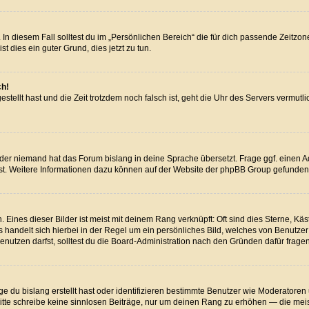
In diesem Fall solltest du im „Persönlichen Bereich“ die für dich passende Zeitzone 
st dies ein guter Grund, dies jetzt zu tun.
ch!
estellt hast und die Zeit trotzdem noch falsch ist, geht die Uhr des Servers vermut
oder niemand hat das Forum bislang in deine Sprache übersetzt. Frage ggf. einen Adm
dest. Weitere Informationen dazu können auf der Website der phpBB Group gefunden
Eines dieser Bilder ist meist mit deinem Rang verknüpft: Oft sind dies Sterne, Kä
Es handelt sich hierbei in der Regel um ein persönliches Bild, welches von Benutze
utzen darfst, solltest du die Board-Administration nach den Gründen dafür fragen
e du bislang erstellt hast oder identifizieren bestimmte Benutzer wie Moderator
. Bitte schreibe keine sinnlosen Beiträge, nur um deinen Rang zu erhöhen — die me