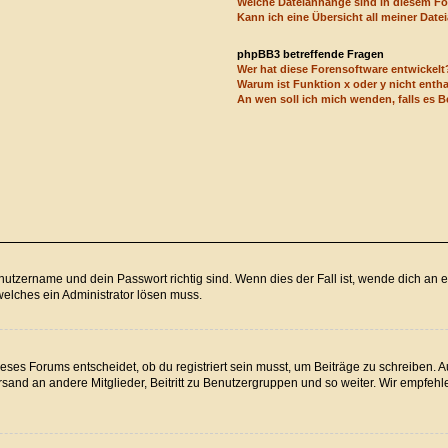
Welche Dateianhänge sind in diesem F
Kann ich eine Übersicht all meiner Dat
phpBB3 betreffende Fragen
Wer hat diese Forensoftware entwickelt
Warum ist Funktion x oder y nicht enth
An wen soll ich mich wenden, falls es 
utzername und dein Passwort richtig sind. Wenn dies der Fall ist, wende dich an e
welches ein Administrator lösen muss.
ses Forums entscheidet, ob du registriert sein musst, um Beiträge zu schreiben. Auf 
sand an andere Mitglieder, Beitritt zu Benutzergruppen und so weiter. Wir empfehlen