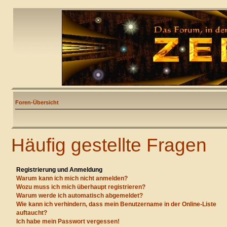
Foren-Übersicht
Häufig gestellte Fragen
Registrierung und Anmeldung
Warum kann ich mich nicht anmelden?
Wozu muss ich mich überhaupt registrieren?
Warum werde ich automatisch abgemeldet?
Wie kann ich verhindern, dass mein Benutzername in der Online-Liste
auftaucht?
Ich habe mein Passwort vergessen!