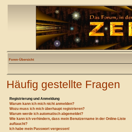
Foren-Übersicht
Häufig gestellte Fragen
Registrierung und Anmeldung
Warum kann ich mich nicht anmelden?
Wozu muss ich mich überhaupt registrieren?
Warum werde ich automatisch abgemeldet?
Wie kann ich verhindern, dass mein Benutzername in der Online-Liste
auftaucht?
Ich habe mein Passwort vergessen!