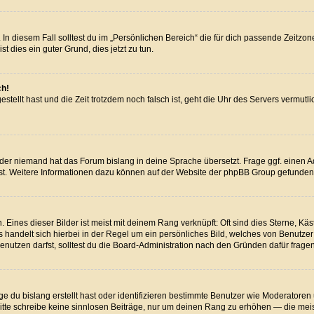
In diesem Fall solltest du im „Persönlichen Bereich“ die für dich passende Zeitzone 
st dies ein guter Grund, dies jetzt zu tun.
ch!
estellt hast und die Zeit trotzdem noch falsch ist, geht die Uhr des Servers vermut
oder niemand hat das Forum bislang in deine Sprache übersetzt. Frage ggf. einen Adm
dest. Weitere Informationen dazu können auf der Website der phpBB Group gefunden
Eines dieser Bilder ist meist mit deinem Rang verknüpft: Oft sind dies Sterne, Kä
Es handelt sich hierbei in der Regel um ein persönliches Bild, welches von Benutze
utzen darfst, solltest du die Board-Administration nach den Gründen dafür fragen
e du bislang erstellt hast oder identifizieren bestimmte Benutzer wie Moderator
. Bitte schreibe keine sinnlosen Beiträge, nur um deinen Rang zu erhöhen — die me