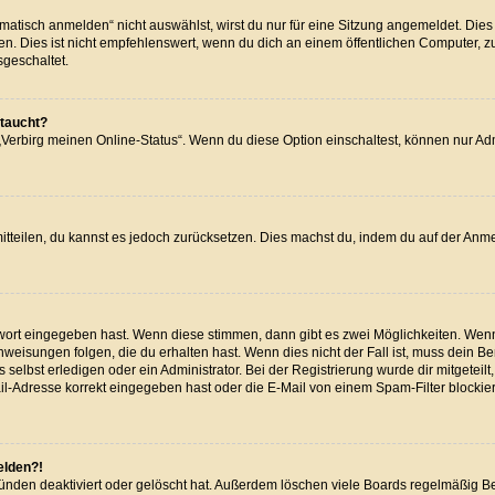
isch anmelden“ nicht auswählst, wirst du nur für eine Sitzung angemeldet. Dies
Dies ist nicht empfehlenswert, wenn du dich an einem öffentlichen Computer, zum 
sgeschaltet.
ftaucht?
 „Verbirg meinen Online-Status“. Wenn du diese Option einschaltest, können nur A
 mitteilen, du kannst es jedoch zurücksetzen. Dies machst du, indem du auf der Anm
swort eingegeben hast. Wenn diese stimmen, dann gibt es zwei Möglichkeiten. We
weisungen folgen, die du erhalten hast. Wenn dies nicht der Fall ist, muss dein Be
elbst erledigen oder ein Administrator. Bei der Registrierung wurde dir mitgeteilt, 
l-Adresse korrekt eingegeben hast oder die E-Mail von einem Spam-Filter blockiert
elden?!
ünden deaktiviert oder gelöscht hat. Außerdem löschen viele Boards regelmäßig Ben