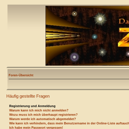
Foren-Übersicht
Häufig gestellte Fragen
Registrierung und Anmeldung
Warum kann ich mich nicht anmelden?
Wozu muss ich mich überhaupt registrieren?
Warum werde ich automatisch abgemeldet?
Wie kann ich verhindern, dass mein Benutzername in der Online-Liste auftauc
Ich habe mein Passwort vergessen!