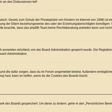
v an den Diskussionen teil!
tsch: Gesetz zum Schutz der Privatsphäre von Kindern im Internet von 1998) ist ei
ng der Eltern beziehungsweise des oder der Erziehungsberechtigten benötigen. Wen
. Bitte beachte, dass das phpBB-Team keine Rechtsberatung anbieten kann und nicht d
h anmelden möchtest, von der Board-Administration gesperrt wurde. Die Registrie
oard-Administration.
at und die dafür sorgen, dass du im Forum angemeldet bleibst. Außerdem ermögliche
ung hast, kann es helfen, wenn du die Cookies des Boards löscht.
bank des Boards gespeichert. Um diese zu ändern, gehe in den „Persönlichen Bereic