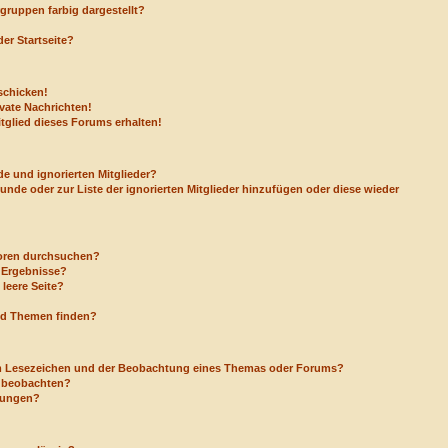
ruppen farbig dargestellt?
er Startseite?
schicken!
vate Nachrichten!
tglied dieses Forums erhalten!
e und ignorierten Mitglieder?
eunde oder zur Liste der ignorierten Mitglieder hinzufügen oder diese wieder
Foren durchsuchen?
e Ergebnisse?
leere Seite?
nd Themen finden?
em Lesezeichen und der Beobachtung eines Themas oder Forums?
a beobachten?
igungen?