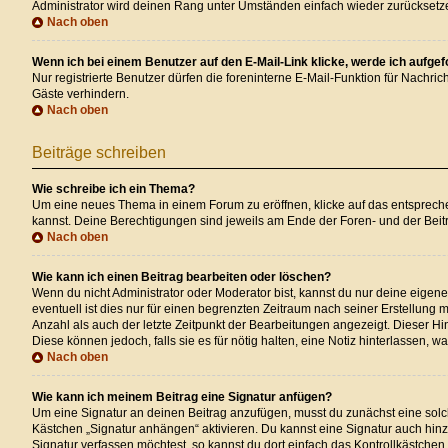
Administrator wird deinen Rang unter Umständen einfach wieder zurücksetz
Nach oben
Wenn ich bei einem Benutzer auf den E-Mail-Link klicke, werde ich aufge
Nur registrierte Benutzer dürfen die foreninterne E-Mail-Funktion für Nachr
Gäste verhindern.
Nach oben
Beiträge schreiben
Wie schreibe ich ein Thema?
Um eine neues Thema in einem Forum zu eröffnen, klicke auf das entsprechend
kannst. Deine Berechtigungen sind jeweils am Ende der Foren- und der Beitr
Nach oben
Wie kann ich einen Beitrag bearbeiten oder löschen?
Wenn du nicht Administrator oder Moderator bist, kannst du nur deine eigen
eventuell ist dies nur für einen begrenzten Zeitraum nach seiner Erstellung
Anzahl als auch der letzte Zeitpunkt der Bearbeitungen angezeigt. Dieser Hi
Diese können jedoch, falls sie es für nötig halten, eine Notiz hinterlassen,
Nach oben
Wie kann ich meinem Beitrag eine Signatur anfügen?
Um eine Signatur an deinen Beitrag anzufügen, musst du zunächst eine solch
Kästchen „Signatur anhängen“ aktivieren. Du kannst eine Signatur auch hi
Signatur verfassen möchtest, so kannst du dort einfach das Kontrollkästchen