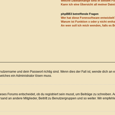
Welche Dateianhänge sind in diesem F
Kann ich eine Übersicht all meiner Dat
phpBB3 betreffende Fragen
Wer hat diese Forensoftware entwickelt
Warum ist Funktion x oder y nicht enth
An wen soll ich mich wenden, falls es 
utzername und dein Passwort richtig sind. Wenn dies der Fall ist, wende dich an e
welches ein Administrator lösen muss.
ses Forums entscheidet, ob du registriert sein musst, um Beiträge zu schreiben. Auf 
sand an andere Mitglieder, Beitritt zu Benutzergruppen und so weiter. Wir empfehlen