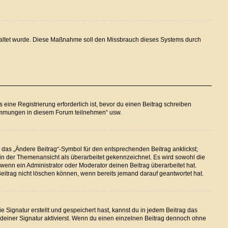
eschaltet wurde. Diese Maßnahme soll den Missbrauch dieses Systems durch
ine Registrierung erforderlich ist, bevor du einen Beitrag schreiben
stimmungen in diesem Forum teilnehmen“ usw.
 das „Ändere Beitrag“-Symbol für den entsprechenden Beitrag anklickst;
g in der Themenansicht als überarbeitet gekennzeichnet. Es wird sowohl die
wenn ein Administrator oder Moderator deinen Beitrag überarbeitet hat.
 Beitrag nicht löschen können, wenn bereits jemand darauf geantwortet hat.
Signatur erstellt und gespeichert hast, kannst du in jedem Beitrag das
einer Signatur aktivierst. Wenn du einen einzelnen Beitrag dennoch ohne