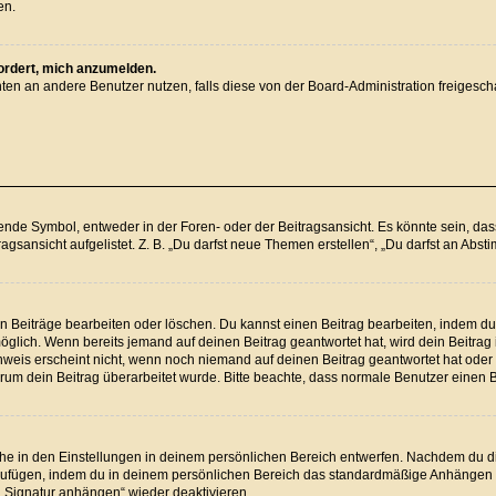
en.
fordert, mich anzumelden.
ichten an andere Benutzer nutzen, falls diese von der Board-Administration freig
e Symbol, entweder in der Foren- oder der Beitragsansicht. Es könnte sein, dass e
agsansicht aufgelistet. Z. B. „Du darfst neue Themen erstellen“, „Du darfst an Ab
en Beiträge bearbeiten oder löschen. Du kannst einen Beitrag bearbeiten, indem du
 möglich. Wenn bereits jemand auf deinen Beitrag geantwortet hat, wird dein Beitra
nweis erscheint nicht, wenn noch niemand auf deinen Beitrag geantwortet hat oder 
 warum dein Beitrag überarbeitet wurde. Bitte beachte, dass normale Benutzer einen
e in den Einstellungen in deinem persönlichen Bereich entwerfen. Nachdem du die 
nzufügen, indem du in deinem persönlichen Bereich das standardmäßige Anhängen d
 „Signatur anhängen“ wieder deaktivieren.