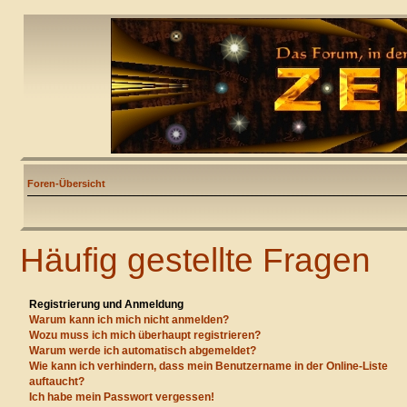
Foren-Übersicht
Häufig gestellte Fragen
Registrierung und Anmeldung
Warum kann ich mich nicht anmelden?
Wozu muss ich mich überhaupt registrieren?
Warum werde ich automatisch abgemeldet?
Wie kann ich verhindern, dass mein Benutzername in der Online-Liste
auftaucht?
Ich habe mein Passwort vergessen!