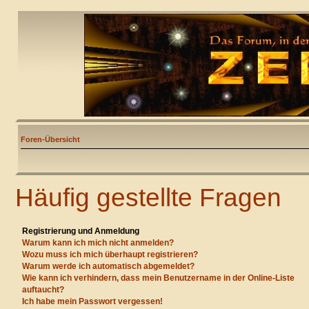
Foren-Übersicht
Häufig gestellte Fragen
Registrierung und Anmeldung
Warum kann ich mich nicht anmelden?
Wozu muss ich mich überhaupt registrieren?
Warum werde ich automatisch abgemeldet?
Wie kann ich verhindern, dass mein Benutzername in der Online-Liste
auftaucht?
Ich habe mein Passwort vergessen!