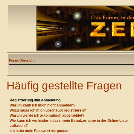
Foren-Übersicht
Häufig gestellte Fragen
Registrierung und Anmeldung
Warum kann ich mich nicht anmelden?
Wozu muss ich mich überhaupt registrieren?
Warum werde ich automatisch abgemeldet?
Wie kann ich verhindern, dass mein Benutzername in der Online-Liste
auftaucht?
Ich habe mein Passwort vergessen!