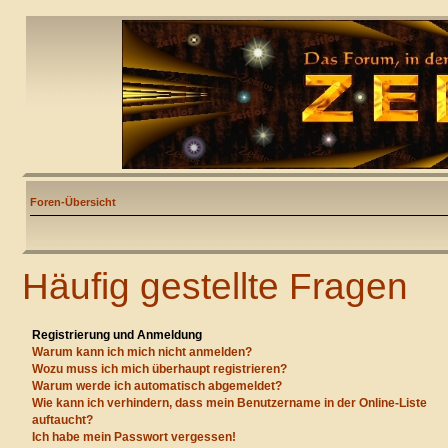
Foren-Übersicht
Häufig gestellte Fragen
Registrierung und Anmeldung
Warum kann ich mich nicht anmelden?
Wozu muss ich mich überhaupt registrieren?
Warum werde ich automatisch abgemeldet?
Wie kann ich verhindern, dass mein Benutzername in der Online-Liste
auftaucht?
Ich habe mein Passwort vergessen!