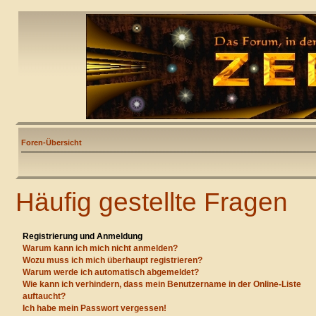
Foren-Übersicht
Häufig gestellte Fragen
Registrierung und Anmeldung
Warum kann ich mich nicht anmelden?
Wozu muss ich mich überhaupt registrieren?
Warum werde ich automatisch abgemeldet?
Wie kann ich verhindern, dass mein Benutzername in der Online-Liste
auftaucht?
Ich habe mein Passwort vergessen!