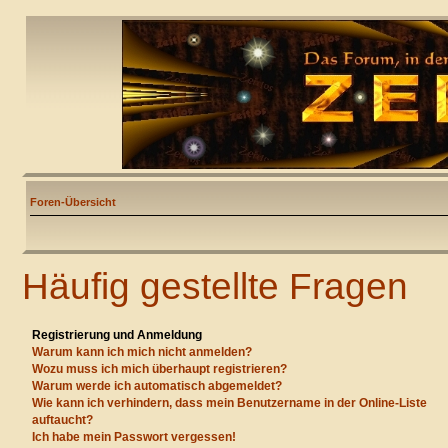
Foren-Übersicht
Häufig gestellte Fragen
Registrierung und Anmeldung
Warum kann ich mich nicht anmelden?
Wozu muss ich mich überhaupt registrieren?
Warum werde ich automatisch abgemeldet?
Wie kann ich verhindern, dass mein Benutzername in der Online-Liste
auftaucht?
Ich habe mein Passwort vergessen!