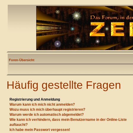
Foren-Übersicht
Häufig gestellte Fragen
Registrierung und Anmeldung
Warum kann ich mich nicht anmelden?
Wozu muss ich mich überhaupt registrieren?
Warum werde ich automatisch abgemeldet?
Wie kann ich verhindern, dass mein Benutzername in der Online-Liste
auftaucht?
Ich habe mein Passwort vergessen!