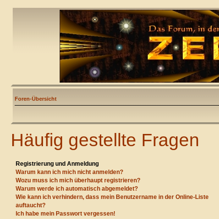
Foren-Übersicht
Häufig gestellte Fragen
Registrierung und Anmeldung
Warum kann ich mich nicht anmelden?
Wozu muss ich mich überhaupt registrieren?
Warum werde ich automatisch abgemeldet?
Wie kann ich verhindern, dass mein Benutzername in der Online-Liste
auftaucht?
Ich habe mein Passwort vergessen!