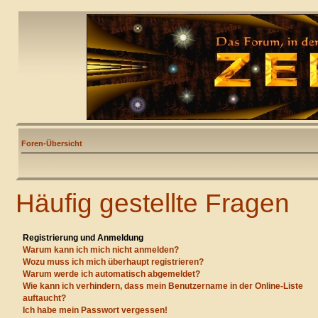
Foren-Übersicht
Häufig gestellte Fragen
Registrierung und Anmeldung
Warum kann ich mich nicht anmelden?
Wozu muss ich mich überhaupt registrieren?
Warum werde ich automatisch abgemeldet?
Wie kann ich verhindern, dass mein Benutzername in der Online-Liste
auftaucht?
Ich habe mein Passwort vergessen!