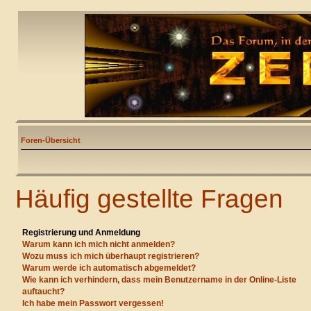
Foren-Übersicht
Häufig gestellte Fragen
Registrierung und Anmeldung
Warum kann ich mich nicht anmelden?
Wozu muss ich mich überhaupt registrieren?
Warum werde ich automatisch abgemeldet?
Wie kann ich verhindern, dass mein Benutzername in der Online-Liste
auftaucht?
Ich habe mein Passwort vergessen!