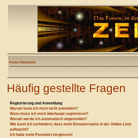
Foren-Übersicht
Häufig gestellte Fragen
Registrierung und Anmeldung
Warum kann ich mich nicht anmelden?
Wozu muss ich mich überhaupt registrieren?
Warum werde ich automatisch abgemeldet?
Wie kann ich verhindern, dass mein Benutzername in der Online-Liste
auftaucht?
Ich habe mein Passwort vergessen!