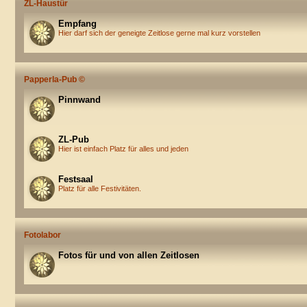
ZL-Haustür
Empfang
Hier darf sich der geneigte Zeitlose gerne mal kurz vorstellen
Papperla-Pub ©
Pinnwand
ZL-Pub
Hier ist einfach Platz für alles und jeden
Festsaal
Platz für alle Festivitäten.
Fotolabor
Fotos für und von allen Zeitlosen