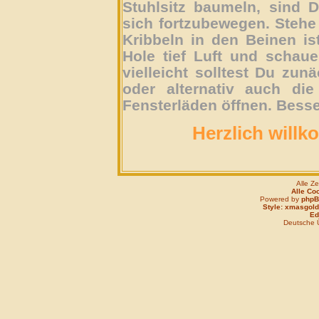
Stuhlsitz baumeln, sind D
sich fortzubewegen. Stehe 
Kribbeln in den Beinen is
Hole tief Luft und schau
vielleicht solltest Du zun
oder alternativ auch die
Fensterläden öffnen. Besse
Herzlich willk
Alle Z
Alle Co
Powered by
php
Style: xmasgold
Edi
Deutsche 