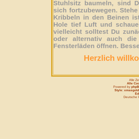
Stuhlsitz baumeln, sind D
sich fortzubewegen. Stehe 
Kribbeln in den Beinen is
Hole tief Luft und schau
vielleicht solltest Du zun
oder alternativ auch die
Fensterläden öffnen. Besse
Herzlich willk
Alle Z
Alle Co
Powered by
php
Style: xmasgold
Edi
Deutsche 