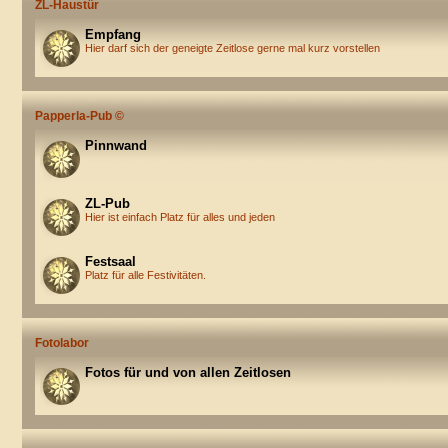
ZL-Haustür
Empfang
Hier darf sich der geneigte Zeitlose gerne mal kurz vorstellen
Papperla-Pub ©
Pinnwand
ZL-Pub
Hier ist einfach Platz für alles und jeden
Festsaal
Platz für alle Festivitäten.
Fotolabor
Fotos für und von allen Zeitlosen