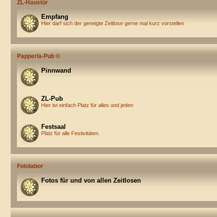
ZL-Haustür
Empfang
Hier darf sich der geneigte Zeitlose gerne mal kurz vorstellen
Papperla-Pub ©
Pinnwand
ZL-Pub
Hier ist einfach Platz für alles und jeden
Festsaal
Platz für alle Festivitäten.
Fotolabor
Fotos für und von allen Zeitlosen