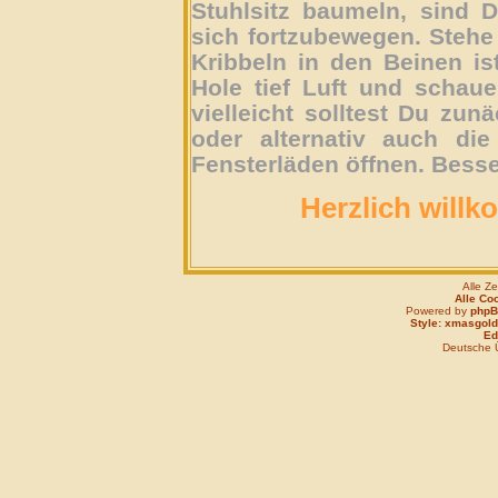
Stuhlsitz baumeln, sind D
sich fortzubewegen. Stehe 
Kribbeln in den Beinen is
Hole tief Luft und schau
vielleicht solltest Du zun
oder alternativ auch die
Fensterläden öffnen. Besse
Herzlich willk
Alle Z
Alle Co
Powered by
php
Style: xmasgold
Edi
Deutsche 