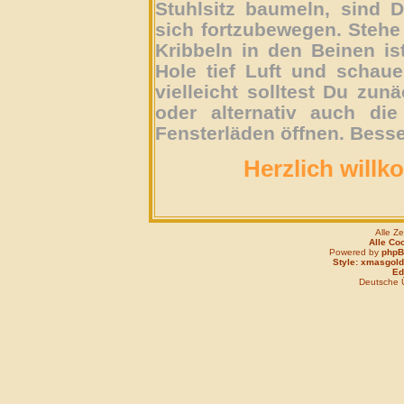
Stuhlsitz baumeln, sind D
sich fortzubewegen. Stehe 
Kribbeln in den Beinen is
Hole tief Luft und schau
vielleicht solltest Du zun
oder alternativ auch die
Fensterläden öffnen. Besse
Herzlich willk
Alle Z
Alle Co
Powered by
php
Style: xmasgold
Edi
Deutsche 