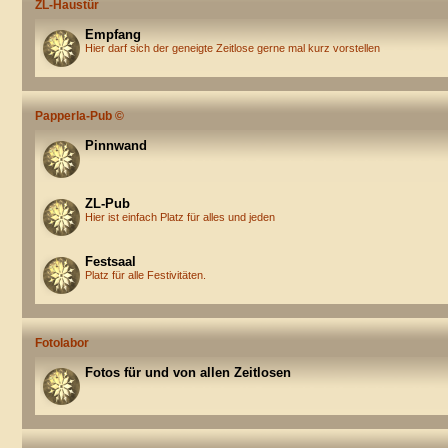
ZL-Haustür
Empfang
Hier darf sich der geneigte Zeitlose gerne mal kurz vorstellen
Papperla-Pub ©
Pinnwand
ZL-Pub
Hier ist einfach Platz für alles und jeden
Festsaal
Platz für alle Festivitäten.
Fotolabor
Fotos für und von allen Zeitlosen