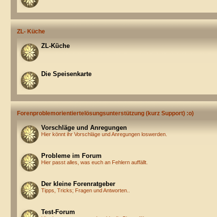
ZL- Küche
ZL-Küche
Die Speisenkarte
Forenproblemorientiertelösungsunterstützung (kurz Support) :o)
Vorschläge und Anregungen
Hier könnt ihr Vorschläge und Anregungen loswerden.
Probleme im Forum
Hier passt alles, was euch an Fehlern auffällt.
Der kleine Forenratgeber
Tipps, Tricks; Fragen und Antworten..
Test-Forum