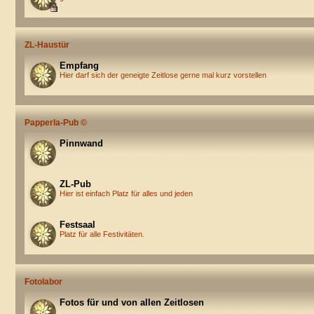
ZL-Haustür
Empfang
Hier darf sich der geneigte Zeitlose gerne mal kurz vorstellen
Papperla-Pub ©
Pinnwand
ZL-Pub
Hier ist einfach Platz für alles und jeden
Festsaal
Platz für alle Festivitäten.
Fotolabor
Fotos für und von allen Zeitlosen