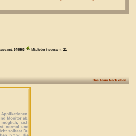
sgesamt:
849863
Mitglieder insgesamt:
21
Das Team
Nach oben
Applikationen.
und Monitor ab.
 möglich, sich
ist normal und
icht solltest Du
ehen b.z.w. die