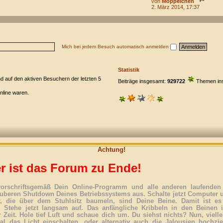
von
Moppelchen
2. März 2014, 17:37
Mich bei jedem Besuch automatisch anmelden
Statistik
nd auf den aktiven Besuchern der letzten 5
Beiträge insgesamt:
929722
Themen in
online waren.
Achtung!
r ist das Forum zu Ende!
vorschriftsgemäß Dein Online-Programm und alle anderen laufenden 
uberen Shutdown Deines Betriebssystems aus. Schalte jetzt Computer 
r, die über dem Stuhlsitz baumeln, sind Deine Beine. Damit ist es
. Stehe jetzt langsam auf. Das anfängliche Kribbeln in den Beinen 
 Zeit. Hole tief Luft und schaue dich um. Du siehst nichts? Nun, vielle
l das Licht einschalten, oder alternativ auch die Jalousien hochzi