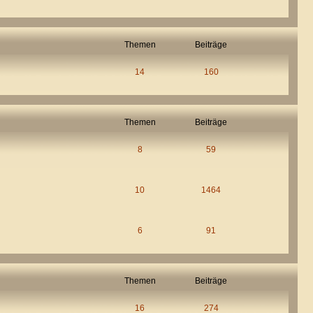
Themen
Beiträge
14
160
Themen
Beiträge
8
59
10
1464
6
91
Themen
Beiträge
16
274