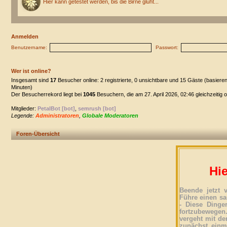
Hier kann getestet werden, bis die Birne glüht...
Anmelden
Benutzername:
Passwort:
Wer ist online?
Insgesamt sind
17
Besucher online: 2 registrierte, 0 unsichtbare und 15 Gäste (basiere
Minuten)
Der Besucherrekord liegt bei
1045
Besuchern, die am 27. April 2026, 02:46 gleichzeitig 
Mitglieder:
PetalBot [bot]
,
semrush [bot]
Legende:
Administratoren
,
Globale Moderatoren
Foren-Übersicht
Hie
Beende jetzt 
Führe einen sa
- Diese Dinge
fortzubewegen
vergeht mit der
zunächst einma