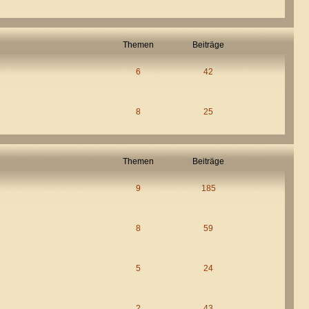
Themen
Beiträge
6
42
8
25
Themen
Beiträge
9
185
8
59
5
24
2
43