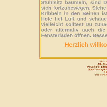
Stuhlsitz baumeln, sind D
sich fortzubewegen. Stehe 
Kribbeln in den Beinen is
Hole tief Luft und schau
vielleicht solltest Du zun
oder alternativ auch die
Fensterläden öffnen. Besse
Herzlich willk
Alle Z
Alle Co
Powered by
php
Style: xmasgold
Edi
Deutsche 