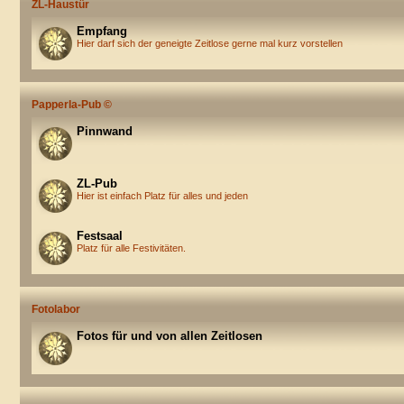
ZL-Haustür
Empfang
Hier darf sich der geneigte Zeitlose gerne mal kurz vorstellen
Papperla-Pub ©
Pinnwand
ZL-Pub
Hier ist einfach Platz für alles und jeden
Festsaal
Platz für alle Festivitäten.
Fotolabor
Fotos für und von allen Zeitlosen