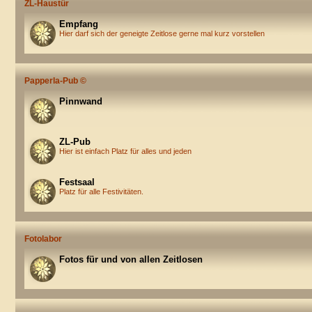
ZL-Haustür
Empfang
Hier darf sich der geneigte Zeitlose gerne mal kurz vorstellen
Papperla-Pub ©
Pinnwand
ZL-Pub
Hier ist einfach Platz für alles und jeden
Festsaal
Platz für alle Festivitäten.
Fotolabor
Fotos für und von allen Zeitlosen