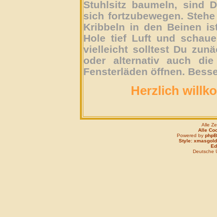
Stuhlsitz baumeln, sind D
sich fortzubewegen. Stehe 
Kribbeln in den Beinen is
Hole tief Luft und schau
vielleicht solltest Du zun
oder alternativ auch die
Fensterläden öffnen. Besse
Herzlich willk
Alle Z
Alle Co
Powered by
php
Style: xmasgold
Edi
Deutsche 