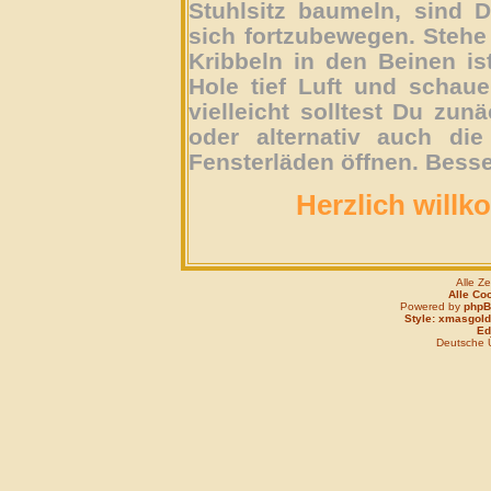
Stuhlsitz baumeln, sind D
sich fortzubewegen. Stehe 
Kribbeln in den Beinen is
Hole tief Luft und schau
vielleicht solltest Du zun
oder alternativ auch die
Fensterläden öffnen. Besse
Herzlich willk
Alle Z
Alle Co
Powered by
php
Style: xmasgold
Edi
Deutsche 