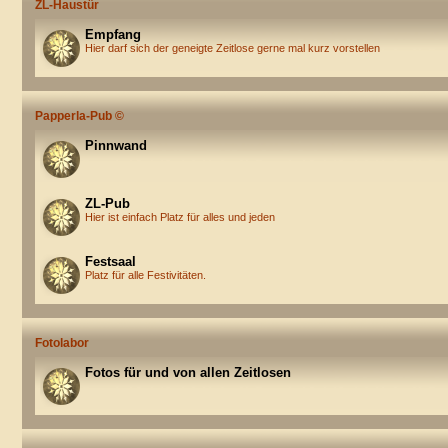
ZL-Haustür
Empfang
Hier darf sich der geneigte Zeitlose gerne mal kurz vorstellen
Papperla-Pub ©
Pinnwand
ZL-Pub
Hier ist einfach Platz für alles und jeden
Festsaal
Platz für alle Festivitäten.
Fotolabor
Fotos für und von allen Zeitlosen