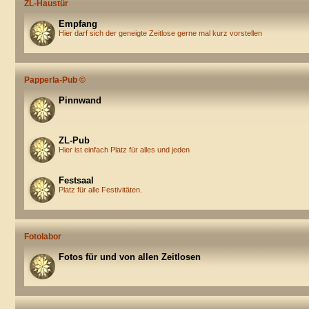
ZL-Haustür
Empfang
Hier darf sich der geneigte Zeitlose gerne mal kurz vorstellen
Papperla-Pub ©
Pinnwand
ZL-Pub
Hier ist einfach Platz für alles und jeden
Festsaal
Platz für alle Festivitäten.
Fotolabor
Fotos für und von allen Zeitlosen