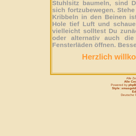
Stuhlsitz baumeln, sind D
sich fortzubewegen. Stehe 
Kribbeln in den Beinen is
Hole tief Luft und schau
vielleicht solltest Du zun
oder alternativ auch die
Fensterläden öffnen. Besse
Herzlich willk
Alle Z
Alle Co
Powered by
php
Style: xmasgold
Edi
Deutsche 