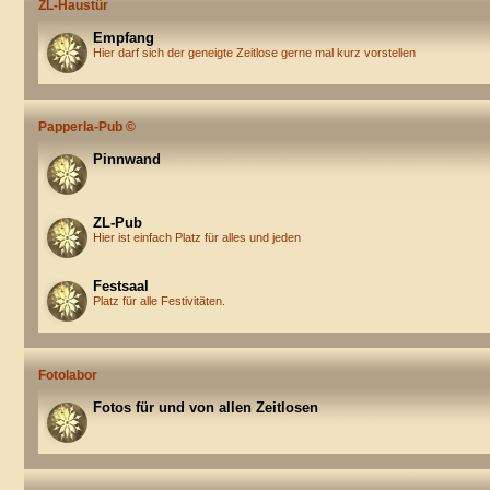
ZL-Haustür
Empfang
Hier darf sich der geneigte Zeitlose gerne mal kurz vorstellen
Papperla-Pub ©
Pinnwand
ZL-Pub
Hier ist einfach Platz für alles und jeden
Festsaal
Platz für alle Festivitäten.
Fotolabor
Fotos für und von allen Zeitlosen