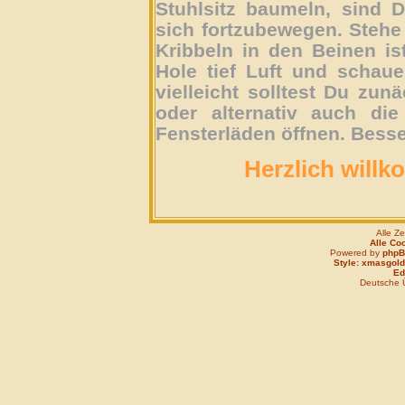
Stuhlsitz baumeln, sind D
sich fortzubewegen. Stehe 
Kribbeln in den Beinen is
Hole tief Luft und schau
vielleicht solltest Du zun
oder alternativ auch die
Fensterläden öffnen. Besse
Herzlich willk
Alle Z
Alle Co
Powered by
php
Style: xmasgold
Edi
Deutsche 