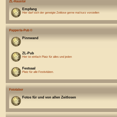
ZL-Haustür
Empfang
Hier darf sich der geneigte Zeitlose gerne mal kurz vorstellen
Papperla-Pub ©
Pinnwand
ZL-Pub
Hier ist einfach Platz für alles und jeden
Festsaal
Platz für alle Festivitäten.
Fotolabor
Fotos für und von allen Zeitlosen