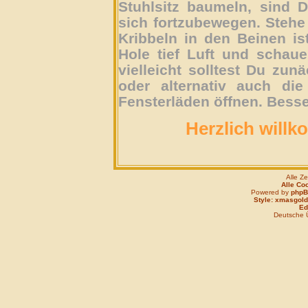
Stuhlsitz baumeln, sind D
sich fortzubewegen. Stehe 
Kribbeln in den Beinen is
Hole tief Luft und schau
vielleicht solltest Du zun
oder alternativ auch die
Fensterläden öffnen. Besse
Herzlich willk
Alle Z
Alle Co
Powered by
php
Style: xmasgold
Edi
Deutsche 