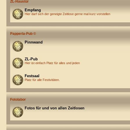
ZL-Haustür
Empfang
Hier darf sich der geneigte Zeitlose gerne mal kurz vorstellen
Papperla-Pub ©
Pinnwand
ZL-Pub
Hier ist einfach Platz für alles und jeden
Festsaal
Platz für alle Festivitäten.
Fotolabor
Fotos für und von allen Zeitlosen