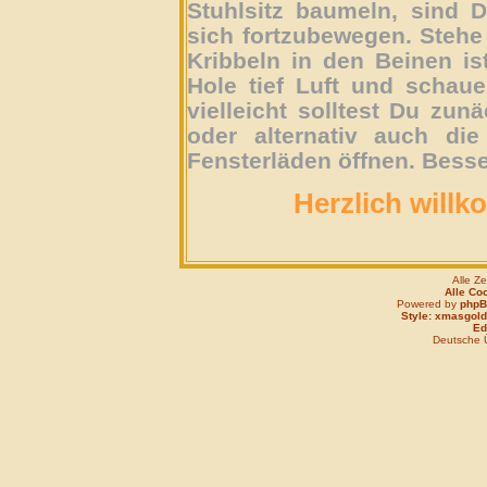
Stuhlsitz baumeln, sind D
sich fortzubewegen. Stehe 
Kribbeln in den Beinen is
Hole tief Luft und schau
vielleicht solltest Du zun
oder alternativ auch die
Fensterläden öffnen. Besse
Herzlich willk
Alle Z
Alle Co
Powered by
php
Style: xmasgold
Edi
Deutsche 