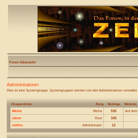
Foren-Übersicht
Administratoren
Dies ist eine Systemgruppe. Systemgruppen werden von den Administratoren verwaltet.
Gruppenleiter
Rang
Beiträge
Website
Micha
Micha
535
Auf dem
rainer
Root
105
zeitlos
Administrator
12