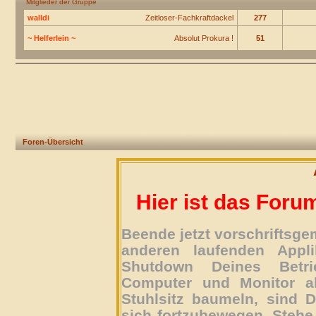
Mitglieder der Gruppe
walldi
Zeitloser-Fachkraftdackel
277
~ Helferlein ~
Absolut Prokura !
51
Foren-Übersicht
Hier ist das Foru
Beende jetzt vorschriftsg
anderen laufenden Appli
Shutdown Deines Betri
Computer und Monitor ab
Stuhlsitz baumeln, sind D
sich fortzubewegen. Stehe 