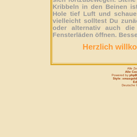
Kribbeln in den Beinen is
Hole tief Luft und schau
vielleicht solltest Du zun
oder alternativ auch die
Fensterläden öffnen. Besse
Herzlich willk
Alle Z
Alle Co
Powered by
php
Style: xmasgold
Edi
Deutsche 