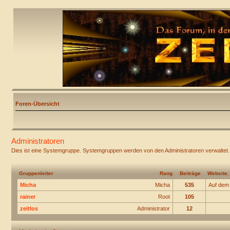
Foren-Übersicht
Administratoren
Dies ist eine Systemgruppe. Systemgruppen werden von den Administratoren verwaltet.
Gruppenleiter
Rang
Beiträge
Website
Micha
Micha
535
Auf dem
rainer
Root
105
zeitlos
Administrator
12