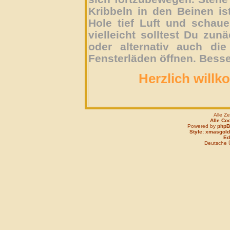
Kribbeln in den Beinen is
Hole tief Luft und schau
vielleicht solltest Du zun
oder alternativ auch die
Fensterläden öffnen. Besse
Herzlich willk
Alle Z
Alle Co
Powered by
php
Style: xmasgold
Edi
Deutsche 