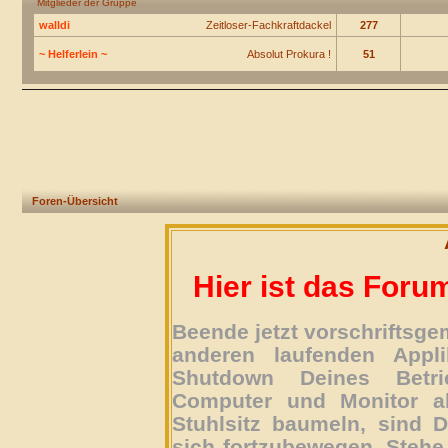
Mitglieder der Gruppe
walldi
Zeitloser-Fachkraftdackel
277
~ Helferlein ~
Absolut Prokura !
51
Foren-Übersicht
Hier ist das Foru
Beende jetzt vorschriftsg
anderen laufenden Appli
Shutdown Deines Betri
Computer und Monitor ab
Stuhlsitz baumeln, sind D
sich fortzubewegen. Stehe 