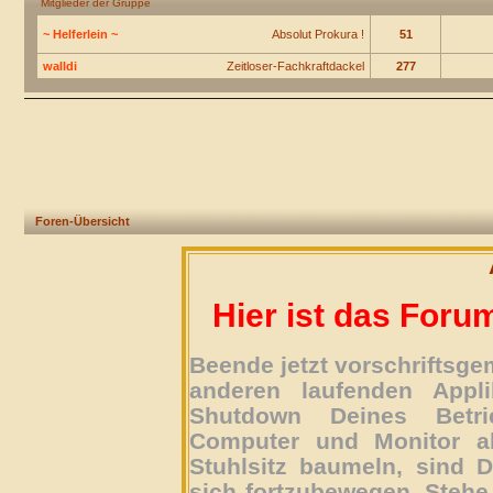
Mitglieder der Gruppe
~ Helferlein ~
Absolut Prokura !
51
walldi
Zeitloser-Fachkraftdackel
277
Foren-Übersicht
Hier ist das Foru
Beende jetzt vorschriftsg
anderen laufenden Appli
Shutdown Deines Betri
Computer und Monitor ab
Stuhlsitz baumeln, sind D
sich fortzubewegen. Stehe 