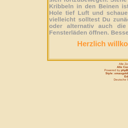
Kribbeln in den Beinen is
Hole tief Luft und schau
vielleicht solltest Du zun
oder alternativ auch die
Fensterläden öffnen. Besse
Herzlich willk
Alle Z
Alle Co
Powered by
php
Style: xmasgold
Edi
Deutsche 