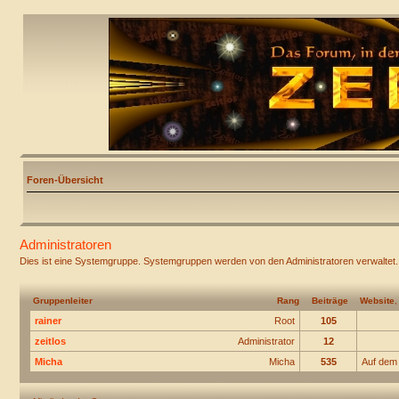
Foren-Übersicht
Administratoren
Dies ist eine Systemgruppe. Systemgruppen werden von den Administratoren verwaltet.
Gruppenleiter
Rang
Beiträge
Website
rainer
Root
105
zeitlos
Administrator
12
Micha
Micha
535
Auf dem