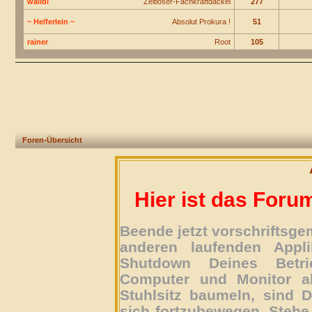
walldi
Zeitloser-Fachkraftdackel
277
~ Helferlein ~
Absolut Prokura !
51
rainer
Root
105
Foren-Übersicht
Hier ist das Foru
Beende jetzt vorschriftsg
anderen laufenden Appli
Shutdown Deines Betri
Computer und Monitor ab
Stuhlsitz baumeln, sind D
sich fortzubewegen. Stehe 