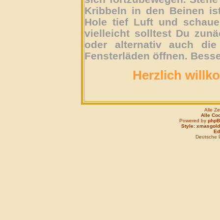
Kribbeln in den Beinen is
Hole tief Luft und schau
vielleicht solltest Du zun
oder alternativ auch die
Fensterläden öffnen. Besse
Herzlich willk
Alle Z
Alle Co
Powered by
php
Style: xmasgold
Edi
Deutsche 