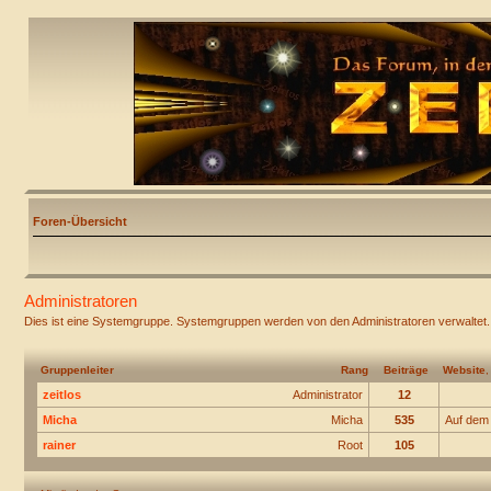
Foren-Übersicht
Administratoren
Dies ist eine Systemgruppe. Systemgruppen werden von den Administratoren verwaltet.
Gruppenleiter
Rang
Beiträge
Website
zeitlos
Administrator
12
Micha
Micha
535
Auf dem
rainer
Root
105