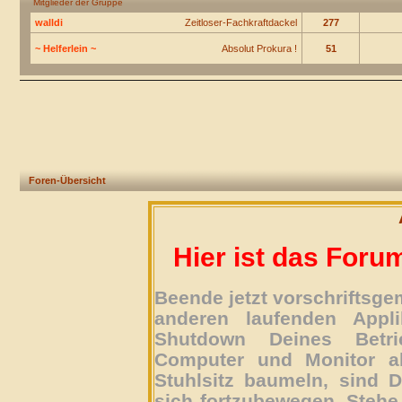
Mitglieder der Gruppe
walldi
Zeitloser-Fachkraftdackel
277
~ Helferlein ~
Absolut Prokura !
51
Foren-Übersicht
Hier ist das Foru
Beende jetzt vorschriftsg
anderen laufenden Appli
Shutdown Deines Betri
Computer und Monitor ab
Stuhlsitz baumeln, sind D
sich fortzubewegen. Stehe 