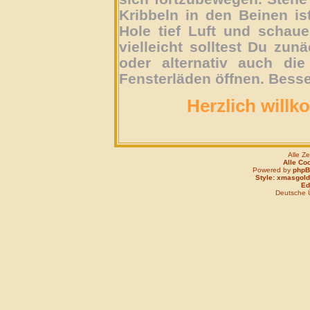
Kribbeln in den Beinen is
Hole tief Luft und schau
vielleicht solltest Du zun
oder alternativ auch die
Fensterläden öffnen. Besse
Herzlich willk
Alle Z
Alle Co
Powered by
php
Style: xmasgold
Edi
Deutsche 