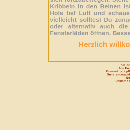
Kribbeln in den Beinen is
Hole tief Luft und schau
vielleicht solltest Du zun
oder alternativ auch die
Fensterläden öffnen. Besse
Herzlich willk
Alle Z
Alle Co
Powered by
php
Style: xmasgold
Edi
Deutsche 