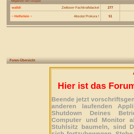
Mitglieder der Gruppe
walldi
Zeitloser-Fachkraftdackel
277
~ Helferlein ~
Absolut Prokura !
51
Foren-Übersicht
Hier ist das Foru
Beende jetzt vorschriftsg
anderen laufenden Appli
Shutdown Deines Betri
Computer und Monitor ab
Stuhlsitz baumeln, sind D
sich fortzubewegen. Stehe 