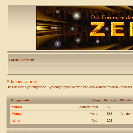
Foren-Übersicht
Administratoren
Dies ist eine Systemgruppe. Systemgruppen werden von den Administratoren verwaltet.
Gruppenleiter
Rang
Beiträge
Website
zeitlos
Administrator
12
Micha
Micha
535
Auf dem
rainer
Root
105