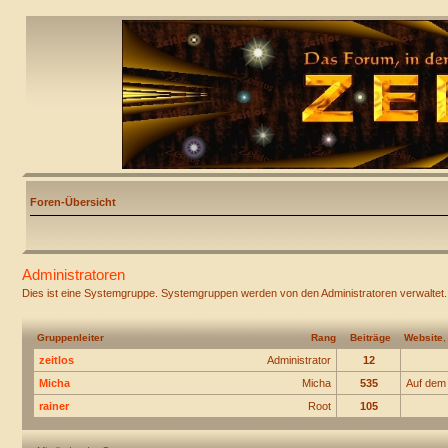
Foren-Übersicht
Administratoren
Dies ist eine Systemgruppe. Systemgruppen werden von den Administratoren verwaltet.
Gruppenleiter
Rang
Beiträge
Website
zeitlos
Administrator
12
Micha
Micha
535
Auf dem
rainer
Root
105