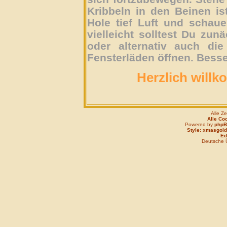
Kribbeln in den Beinen is
Hole tief Luft und schau
vielleicht solltest Du zun
oder alternativ auch die
Fensterläden öffnen. Besse
Herzlich willk
Alle Z
Alle Co
Powered by
php
Style: xmasgold
Edi
Deutsche 