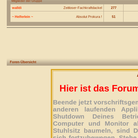
Mitglieder der Gruppe
walldi
Zeitloser-Fachkraftdackel
277
~ Helferlein ~
Absolut Prokura !
51
Foren-Übersicht
Hier ist das Foru
Beende jetzt vorschriftsg
anderen laufenden Appli
Shutdown Deines Betri
Computer und Monitor ab
Stuhlsitz baumeln, sind D
sich fortzubewegen. Stehe 