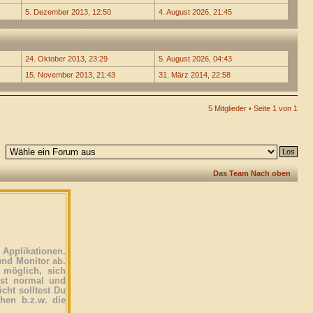
5. Dezember 2013, 12:50
4. August 2026, 21:45
24. Oktober 2013, 23:29
5. August 2026, 04:43
15. November 2013, 21:43
31. März 2014, 22:58
5 Mitglieder • Seite
1
von
1
Das Team
Nach oben
Applikationen.
und Monitor ab.
 möglich, sich
ist normal und
icht solltest Du
ehen b.z.w. die