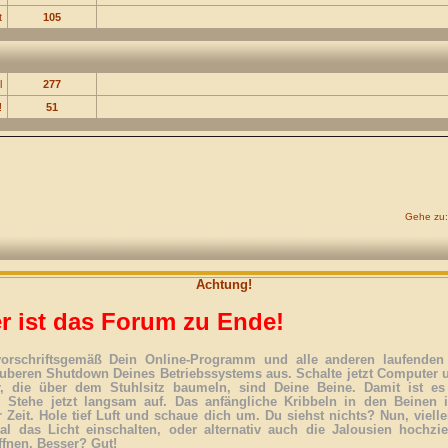
t
105
l
277
!
51
Gehe zu:
Achtung!
r ist das Forum zu Ende!
vorschriftsgemäß Dein Online-Programm und alle anderen laufenden 
uberen Shutdown Deines Betriebssystems aus. Schalte jetzt Computer 
r, die über dem Stuhlsitz baumeln, sind Deine Beine. Damit ist es
. Stehe jetzt langsam auf. Das anfängliche Kribbeln in den Beinen 
 Zeit. Hole tief Luft und schaue dich um. Du siehst nichts? Nun, vielle
l das Licht einschalten, oder alternativ auch die Jalousien hochzi
ffnen. Besser? Gut!