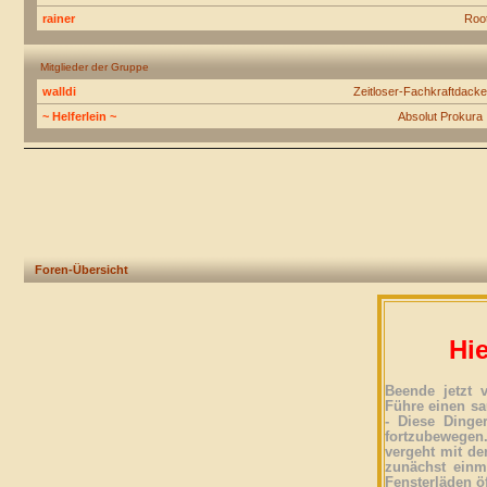
rainer
Roo
Mitglieder der Gruppe
walldi
Zeitloser-Fachkraftdacke
~ Helferlein ~
Absolut Prokura 
Foren-Übersicht
Hie
Beende jetzt 
Führe einen sa
- Diese Dinge
fortzubewegen
vergeht mit der
zunächst einma
Fensterläden ö