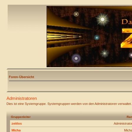
Foren-Übersicht
Administratoren
Dies ist eine Systemgruppe. Systemgruppen werden von den Administratoren verwaltet.
Gruppenleiter
Ra
zeitlos
Administrato
Micha
Mich