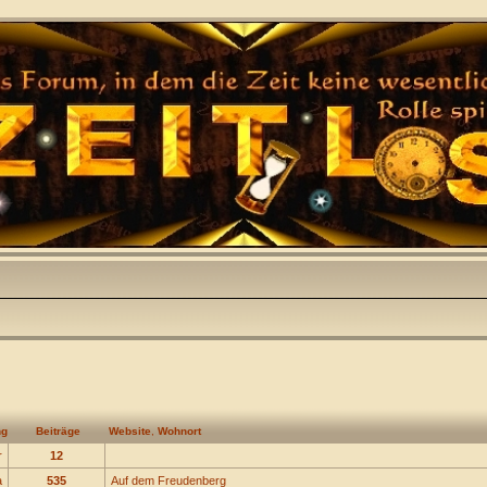
ng
Beiträge
Website
,
Wohnort
r
12
a
535
Auf dem Freudenberg