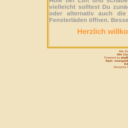
Hole tief Luft und schau
vielleicht solltest Du zun
oder alternativ auch die
Fensterläden öffnen. Besse
Herzlich willk
Alle Z
Alle Co
Powered by
php
Style: xmasgold
Edi
Deutsche 