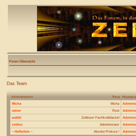
Foren-Übersicht
Das Team
Administratoren
Rang
Hauptgru
Micha
Micha
Adminis
rainer
Root
Adminis
walldi
Zeitloser-Fachkraftdackel
Adminis
zeitlos
Administrator
Adminis
~ Helferlein ~
Absolut Prokura !
Adminis