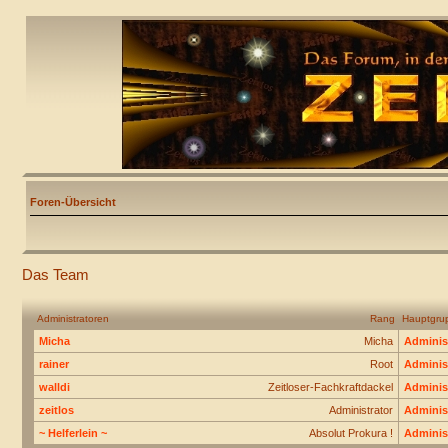
Foren-Übersicht
Das Team
Administratoren
Rang
Hauptgru
Micha
Micha
Adminis
rainer
Root
Adminis
walldi
Zeitloser-Fachkraftdackel
Adminis
zeitlos
Administrator
Adminis
~ Helferlein ~
Absolut Prokura !
Adminis