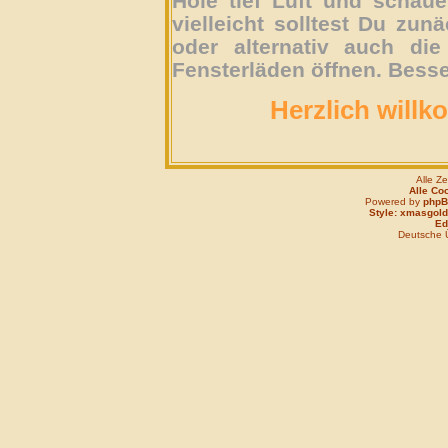
Hole tief Luft und schau
vielleicht solltest Du zun
oder alternativ auch die
Fensterläden öffnen. Besse
Herzlich willk
Alle Z
Alle Co
Powered by
php
Style: xmasgold
Edi
Deutsche 