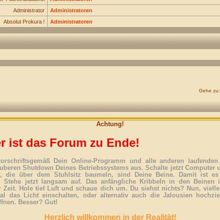
Administrator
Administratoren
Absolut Prokura !
Administratoren
Gehe zu:
Achtung!
r ist das Forum zu Ende!
vorschriftsgemäß Dein Online-Programm und alle anderen laufenden 
uberen Shutdown Deines Betriebssystems aus. Schalte jetzt Computer 
r, die über dem Stuhlsitz baumeln, sind Deine Beine. Damit ist es
. Stehe jetzt langsam auf. Das anfängliche Kribbeln in den Beinen 
 Zeit. Hole tief Luft und schaue dich um. Du siehst nichts? Nun, vielle
l das Licht einschalten, oder alternativ auch die Jalousien hochzi
ffnen. Besser? Gut!
Herzlich willkommen in der Realität!