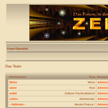
Foren-Übersicht
Das Team
Administratoren
Rang
Hauptgru
Micha
Micha
Adminis
rainer
Root
Adminis
walldi
Zeitloser-Fachkraftdackel
Adminis
zeitlos
Administrator
Adminis
~ Helferlein ~
Absolut Prokura !
Adminis