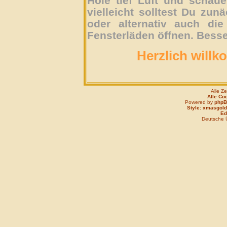
Hole tief Luft und schau
vielleicht solltest Du zun
oder alternativ auch die
Fensterläden öffnen. Besse
Herzlich willk
Alle Z
Alle Co
Powered by
php
Style: xmasgold
Edi
Deutsche 