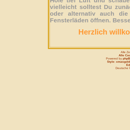
Hole tief Luft und schau
vielleicht solltest Du zun
oder alternativ auch die
Fensterläden öffnen. Besse
Herzlich willk
Alle Z
Alle Co
Powered by
php
Style: xmasgold
Edi
Deutsche 