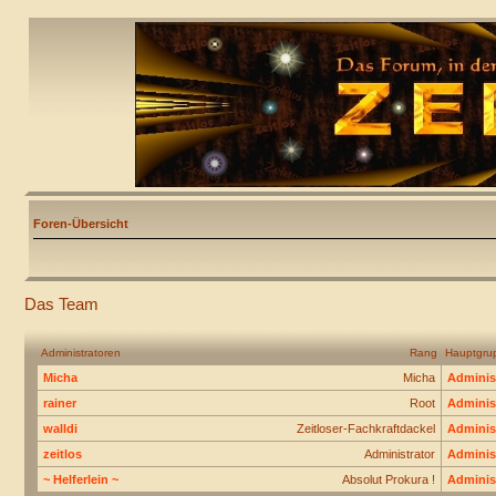
Foren-Übersicht
Das Team
Administratoren
Rang
Hauptgru
Micha
Micha
Adminis
rainer
Root
Adminis
walldi
Zeitloser-Fachkraftdackel
Adminis
zeitlos
Administrator
Adminis
~ Helferlein ~
Absolut Prokura !
Adminis