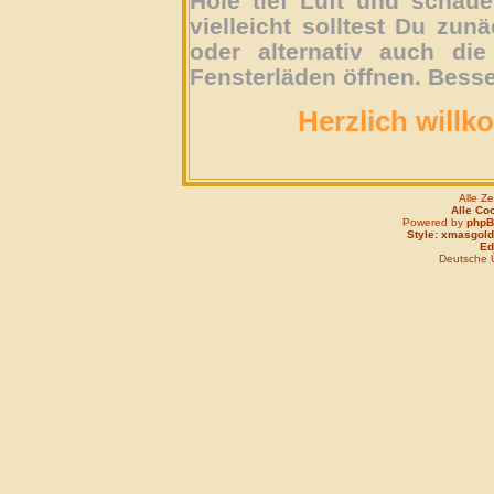
Hole tief Luft und schau
vielleicht solltest Du zun
oder alternativ auch die
Fensterläden öffnen. Besse
Herzlich willk
Alle Z
Alle Co
Powered by
php
Style: xmasgold
Edi
Deutsche 