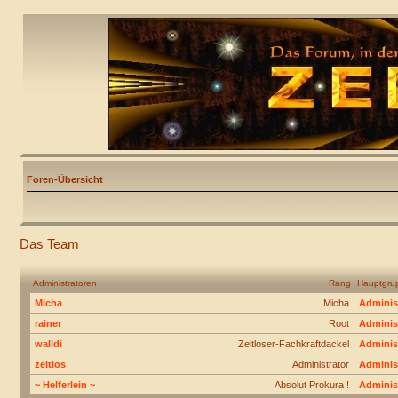
Foren-Übersicht
Das Team
Administratoren
Rang
Hauptgru
Micha
Micha
Adminis
rainer
Root
Adminis
walldi
Zeitloser-Fachkraftdackel
Adminis
zeitlos
Administrator
Adminis
~ Helferlein ~
Absolut Prokura !
Adminis