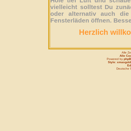
Hole tief Luft und schau
vielleicht solltest Du zun
oder alternativ auch die
Fensterläden öffnen. Besse
Herzlich willk
Alle Z
Alle Co
Powered by
php
Style: xmasgold
Edi
Deutsche 