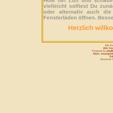
Hole tief Luft und schau
vielleicht solltest Du zun
oder alternativ auch die
Fensterläden öffnen. Besse
Herzlich willk
Alle Z
Alle Co
Powered by
php
Style: xmasgold
Edi
Deutsche 