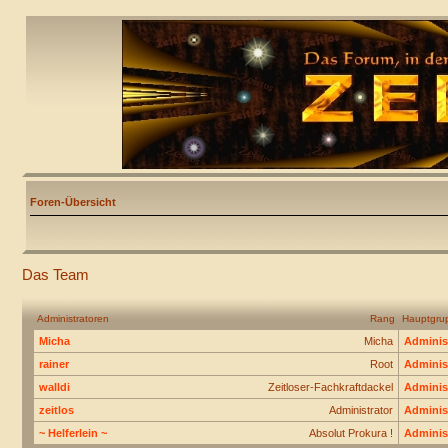
Foren-Übersicht
Das Team
Administratoren
Rang
Hauptgru
Micha
Micha
Adminis
rainer
Root
Adminis
walldi
Zeitloser-Fachkraftdackel
Adminis
zeitlos
Administrator
Adminis
~ Helferlein ~
Absolut Prokura !
Adminis