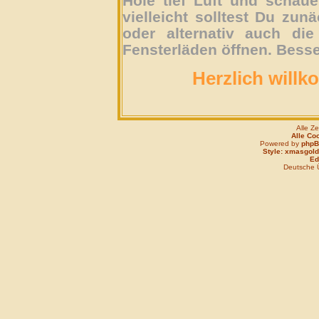
Hole tief Luft und schau
vielleicht solltest Du zun
oder alternativ auch die
Fensterläden öffnen. Besse
Herzlich willk
Alle Z
Alle Co
Powered by
php
Style: xmasgold
Edi
Deutsche 