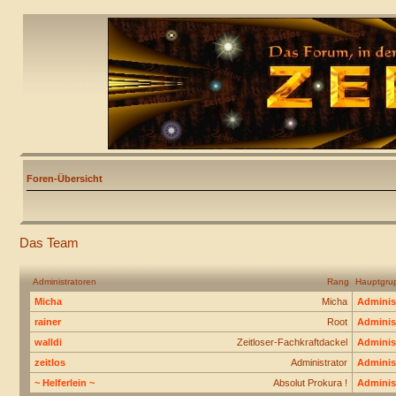
Foren-Übersicht
Das Team
Administratoren
Rang
Hauptgru
Micha
Micha
Adminis
rainer
Root
Adminis
walldi
Zeitloser-Fachkraftdackel
Adminis
zeitlos
Administrator
Adminis
~ Helferlein ~
Absolut Prokura !
Adminis