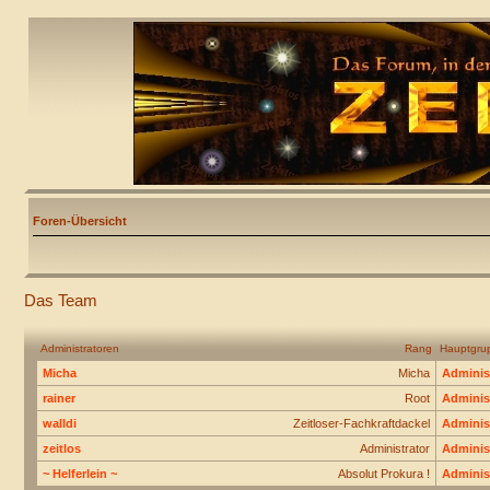
Foren-Übersicht
Das Team
Administratoren
Rang
Hauptgru
Micha
Micha
Adminis
rainer
Root
Adminis
walldi
Zeitloser-Fachkraftdackel
Adminis
zeitlos
Administrator
Adminis
~ Helferlein ~
Absolut Prokura !
Adminis