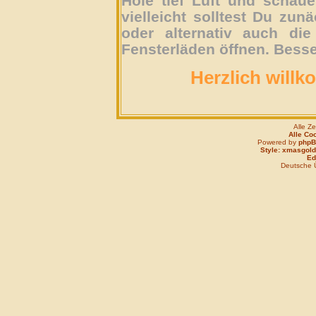
Hole tief Luft und schau
vielleicht solltest Du zun
oder alternativ auch die
Fensterläden öffnen. Besse
Herzlich willk
Alle Z
Alle Co
Powered by
php
Style: xmasgold
Edi
Deutsche 