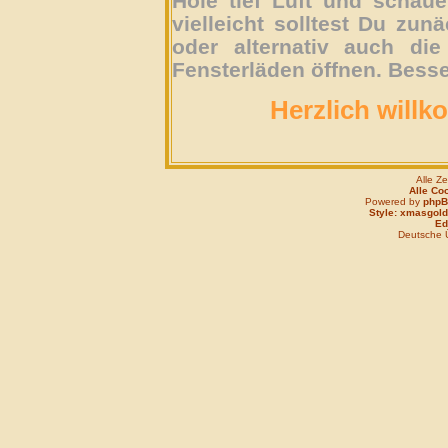
Hole tief Luft und schau
vielleicht solltest Du zun
oder alternativ auch die
Fensterläden öffnen. Besse
Herzlich willk
Alle Z
Alle Co
Powered by
php
Style: xmasgold
Edi
Deutsche 