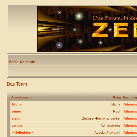
Foren-Übersicht
Das Team
Administratoren
Rang
Hauptgru
Micha
Micha
Adminis
rainer
Root
Adminis
walldi
Zeitloser-Fachkraftdackel
Adminis
zeitlos
Administrator
Adminis
~ Helferlein ~
Absolut Prokura !
Adminis