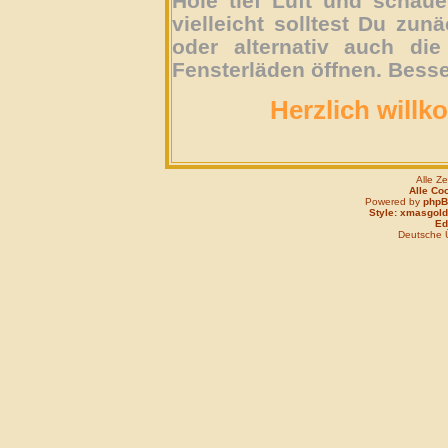
Hole tief Luft und schau
vielleicht solltest Du zun
oder alternativ auch die
Fensterläden öffnen. Besse
Herzlich willk
Alle Z
Alle Co
Powered by
php
Style: xmasgold
Edi
Deutsche 