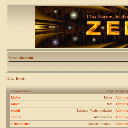
Foren-Übersicht
Das Team
Administratoren
Rang
Hauptgru
Micha
Micha
Adminis
rainer
Root
Adminis
walldi
Zeitloser-Fachkraftdackel
Adminis
zeitlos
Administrator
Adminis
~ Helferlein ~
Absolut Prokura !
Adminis